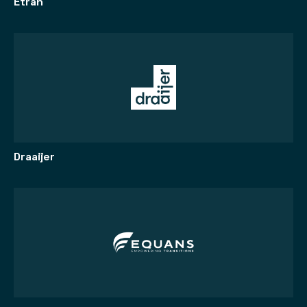
Etran
Draaijer