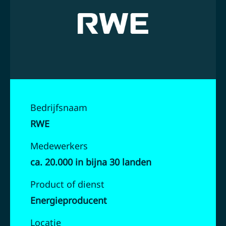
Bedrijfsnaam
RWE
Medewerkers
ca. 20.000 in bijna 30 landen
Product of dienst
Energieproducent
Locatie