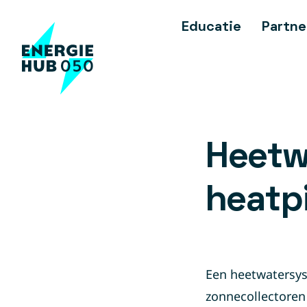
Educatie
Partne
Heetw
heatp
Een heetwatersys
zonnecollectoren