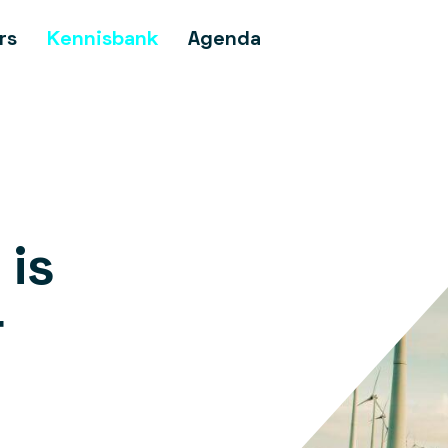
rs
Kennisbank
Agenda
 is
r